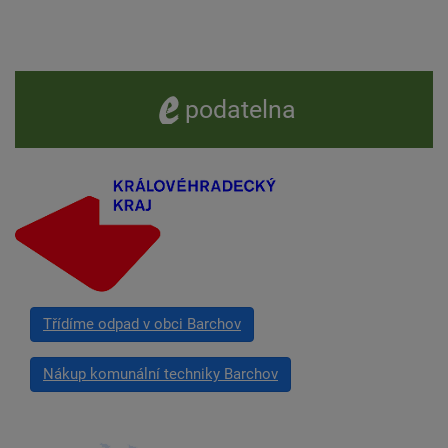
e -
podatelna
Třídíme odpad v obci Barchov
Nákup komunální techniky Barchov