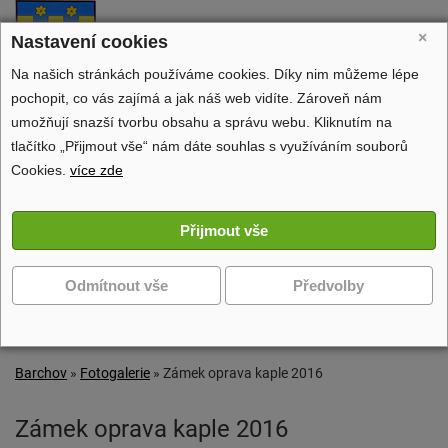
Barchov
×
Nastavení cookies
oficiální stránky obce
Na našich stránkách používáme cookies. Díky nim můžeme lépe
pochopit, co vás zajímá a jak náš web vidíte. Zároveň nám
umožňují snazší tvorbu obsahu a správu webu. Kliknutím na
tlačítko „Přijmout vše“ nám dáte souhlas s využíváním souborů
Obecní úřad
Cookies.
více zde
Dění v obci
Volný čas
Zobrazit další navigaci
Barchov
»
Fotogalerie
»
Zámek oprava kaple 2016
Zámek oprava kaple 2016