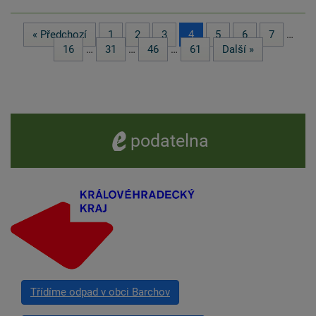
« Předchozí
1
2
3
4
5
6
7
…
16
…
31
…
46
…
61
Další »
e -
podatelna
Třídíme odpad v obci Barchov