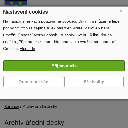
Barchov
×
Nastavení cookies
oficiální stránky obce
Na našich stránkách používáme cookies. Díky nim můžeme lépe
pochopit, co vás zajímá a jak náš web vidíte. Zároveň nám
umožňují snazší tvorbu obsahu a správu webu. Kliknutím na
tlačítko „Přijmout vše“ nám dáte souhlas s využíváním souborů
Obecní úřad
Cookies.
více zde
Dění v obci
Volný čas
Zobrazit další navigaci
Barchov
»
Archiv úřední desky
Archiv úřední desky