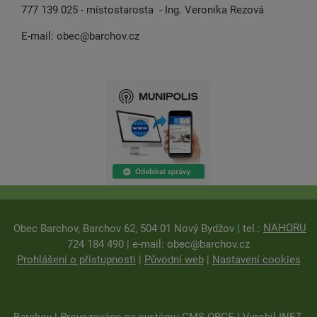
777 139 025 - místostarosta - Ing. Veronika Rezová
E-mail:
obec@barchov.cz
NAHORU
Obec Barchov, Barchov 62, 504 01 Nový Bydžov | tel.:
724 184 490 | e-mail:
obec@barchov.cz
Prohlášení o přístupnosti
|
Původní web
|
Nastavení cookies