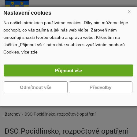
Barchov
×
Nastavení cookies
oficiální stránky obce
Na našich stránkách používáme cookies. Díky nim můžeme lépe
pochopit, co vás zajímá a jak náš web vidíte. Zároveň nám
umožňují snazší tvorbu obsahu a správu webu. Kliknutím na
tlačítko „Přijmout vše“ nám dáte souhlas s využíváním souborů
Obecní úřad
Cookies.
více zde
Dění v obci
Volný čas
Zobrazit další navigaci
Barchov
»
DSO Pocidlinsko, rozpočtové opatření
DSO Pocidlinsko, rozpočtové opatření