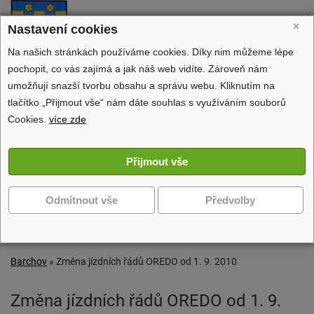
Barchov
×
Nastavení cookies
oficiální stránky obce
Na našich stránkách používáme cookies. Díky nim můžeme lépe
pochopit, co vás zajímá a jak náš web vidíte. Zároveň nám
umožňují snazší tvorbu obsahu a správu webu. Kliknutím na
tlačítko „Přijmout vše“ nám dáte souhlas s využíváním souborů
Obecní úřad
Cookies.
více zde
Dění v obci
Volný čas
Zobrazit další navigaci
Barchov
»
Změna jízdních řádů OREDO od 1. 9. 2010
Změna jízdních řádů OREDO od 1. 9.