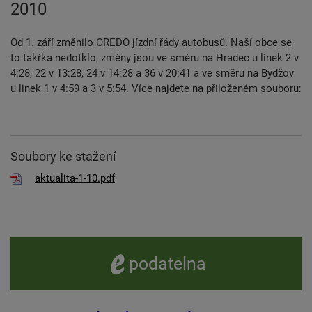
2010
Od 1. září změnilo OREDO jízdní řády autobusů. Naší obce se
to takřka nedotklo, změny jsou ve směru na Hradec u linek 2 v
4:28, 22 v 13:28, 24 v 14:28 a 36 v 20:41 a ve směru na Bydžov
u linek 1 v 4:59 a 3 v 5:54. Více najdete na přiloženém souboru:
Soubory ke stažení
aktualita-1-10.pdf
e -
podatelna