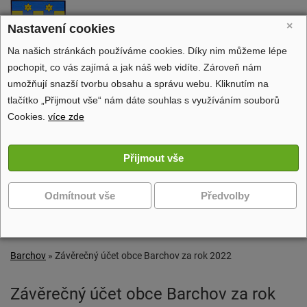
Barchov
×
Nastavení cookies
oficiální stránky obce
Na našich stránkách používáme cookies. Díky nim můžeme lépe
pochopit, co vás zajímá a jak náš web vidíte. Zároveň nám
umožňují snazší tvorbu obsahu a správu webu. Kliknutím na
tlačítko „Přijmout vše“ nám dáte souhlas s využíváním souborů
Obecní úřad
Cookies.
více zde
Dění v obci
Volný čas
Zobrazit další navigaci
Barchov
»
Závěrečný účet obce Barchov za rok 2022
Závěrečný účet obce Barchov za rok