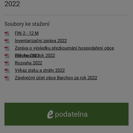
2022
Soubory ke stažení
FIN 2 - 12 M
Inventarizační zpráva 2022
Zpráva o výsledku přezkoumání hospodaření obce
Barchov za rok 2022
Příloha 2022
Rozvaha 2022
Výkaz zisku a ztráty 2022
Závěrečný účet obce Barchov za rok 2022
e -
podatelna