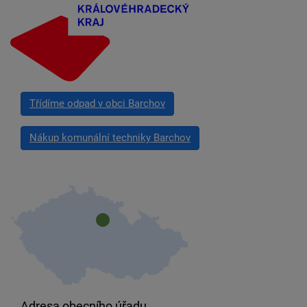
Třídíme odpad v obci Barchov
Nákup komunální techniky Barchov
Adresa obecního úřadu