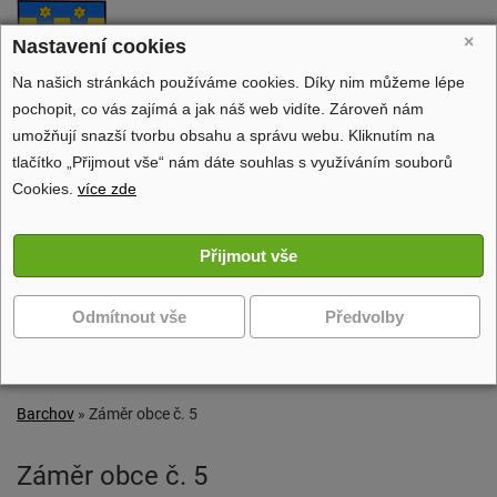
Barchov
×
Nastavení cookies
oficiální stránky obce
Na našich stránkách používáme cookies. Díky nim můžeme lépe
pochopit, co vás zajímá a jak náš web vidíte. Zároveň nám
umožňují snazší tvorbu obsahu a správu webu. Kliknutím na
tlačítko „Přijmout vše“ nám dáte souhlas s využíváním souborů
Obecní úřad
Cookies.
více zde
Dění v obci
Volný čas
Zobrazit další navigaci
Barchov
»
Záměr obce č. 5
Záměr obce č. 5