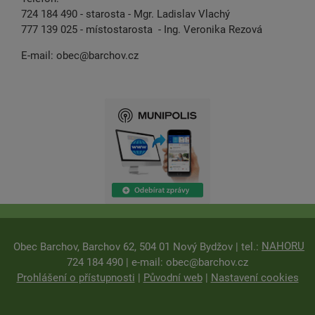
724 184 490 - starosta - Mgr. Ladislav Vlachý
777 139 025 - místostarosta - Ing. Veronika Rezová
E-mail:
obec@barchov.cz
NAHORU
Obec Barchov, Barchov 62, 504 01 Nový Bydžov | tel.:
724 184 490 | e-mail:
obec@barchov.cz
Prohlášení o přístupnosti
|
Původní web
|
Nastavení cookies