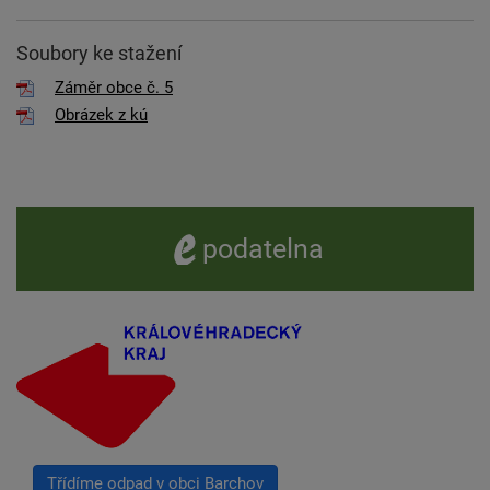
Soubory ke stažení
Záměr obce č. 5
Obrázek z kú
e -
podatelna
Třídíme odpad v obci Barchov