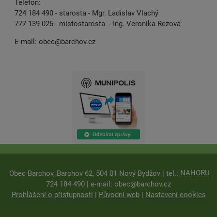
Telefon:
724 184 490 - starosta - Mgr. Ladislav Vlachý
777 139 025 - místostarosta - Ing. Veronika Rezová
E-mail:
obec@barchov.cz
NAHORU
Obec Barchov, Barchov 62, 504 01 Nový Bydžov | tel.:
724 184 490 | e-mail:
obec@barchov.cz
Prohlášení o přístupnosti
|
Původní web
|
Nastavení cookies