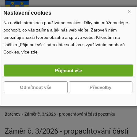
Barchov
×
Nastavení cookies
oficiální stránky obce
Na našich stránkách používáme cookies. Díky nim můžeme lépe
pochopit, co vás zajímá a jak náš web vidíte. Zároveň nám
umožňují snazší tvorbu obsahu a správu webu. Kliknutím na
tlačítko „Přijmout vše“ nám dáte souhlas s využíváním souborů
Obecní úřad
Cookies.
více zde
Dění v obci
Volný čas
Zobrazit další navigaci
Barchov
»
Záměr č. 3/2026 - propachtování části pozemku
Záměr č. 3/2026 - propachtování části