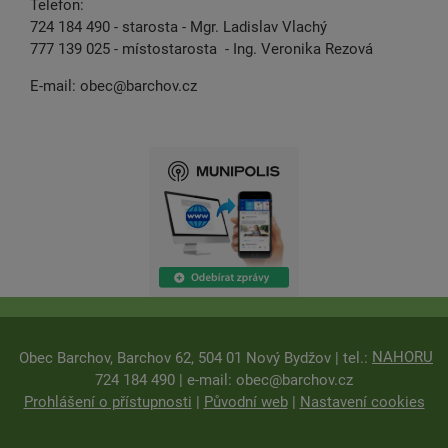
Telefon:
724 184 490 - starosta - Mgr. Ladislav Vlachý
777 139 025 - místostarosta - Ing. Veronika Rezová
E-mail:
obec@barchov.cz
NAHORU
Obec Barchov, Barchov 62, 504 01 Nový Bydžov | tel.:
724 184 490 | e-mail:
obec@barchov.cz
Prohlášení o přístupnosti
|
Původní web
|
Nastavení cookies