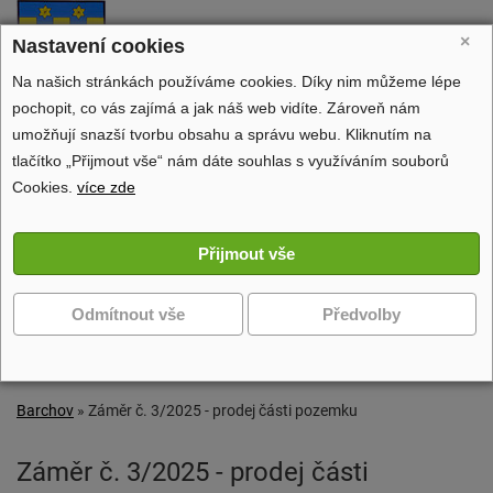
Barchov
×
Nastavení cookies
oficiální stránky obce
Na našich stránkách používáme cookies. Díky nim můžeme lépe
pochopit, co vás zajímá a jak náš web vidíte. Zároveň nám
umožňují snazší tvorbu obsahu a správu webu. Kliknutím na
tlačítko „Přijmout vše“ nám dáte souhlas s využíváním souborů
Obecní úřad
Cookies.
více zde
Dění v obci
Volný čas
Zobrazit další navigaci
Barchov
»
Záměr č. 3/2025 - prodej části pozemku
Záměr č. 3/2025 - prodej části