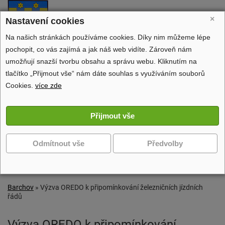
Barchov
×
Nastavení cookies
oficiální stránky obce
Na našich stránkách používáme cookies. Díky nim můžeme lépe
pochopit, co vás zajímá a jak náš web vidíte. Zároveň nám
umožňují snazší tvorbu obsahu a správu webu. Kliknutím na
tlačítko „Přijmout vše“ nám dáte souhlas s využíváním souborů
Obecní úřad
Cookies.
více zde
Dění v obci
Volný čas
Zobrazit další navigaci
Barchov
»
Výzva OREDO k připomínkování železničních jízdních
řádů
Výzva OREDO k připomínkování