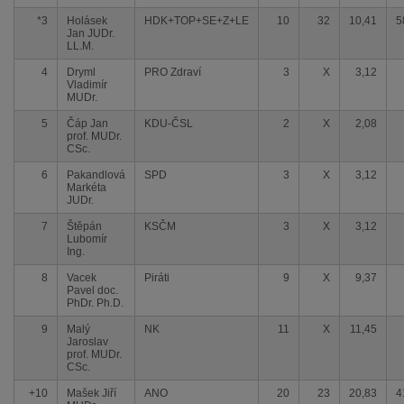
*3
Holásek
HDK+TOP+SE+Z+LE
10
32
10,41
5
Jan JUDr.
LL.M.
4
Dryml
PRO Zdraví
3
X
3,12
Vladimír
MUDr.
5
Čáp Jan
KDU-ČSL
2
X
2,08
prof. MUDr.
CSc.
6
Pakandlová
SPD
3
X
3,12
Markéta
JUDr.
7
Štěpán
KSČM
3
X
3,12
Lubomír
Ing.
8
Vacek
Piráti
9
X
9,37
Pavel doc.
PhDr. Ph.D.
9
Malý
NK
11
X
11,45
Jaroslav
prof. MUDr.
CSc.
+10
Mašek Jiří
ANO
20
23
20,83
4