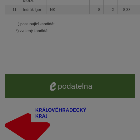
MUDr.
11
Indrák Igor
NK
8
X
8,33
+) postupující kandidát
*) zvolený kandidát
e -
podatelna