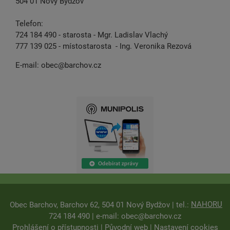
504 01 Nový Bydžov
Telefon:
724 184 490 - starosta - Mgr. Ladislav Vlachý
777 139 025 - místostarosta - Ing. Veronika Rezová
E-mail:
obec@barchov.cz
NAHORU
Obec Barchov, Barchov 62, 504 01 Nový Bydžov | tel.:
724 184 490 | e-mail:
obec@barchov.cz
Prohlášení o přístupnosti
|
Původní web
|
Nastavení cookies