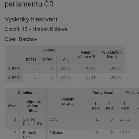
parlamentu ČR
Výsledky hlasování
Obvod: 45 – Hradec Králové
Obec: Barchov
Okrsky
Volební
% platných
-
účast v %
hlasů
počet
zprac.
v %
1. kolo
1
1
100,00
43,84
100,00
2. kolo
1
1
100,00
25,11
100,00
Kandidát
Počty hlasů
% hlas
Volební
příjmení,
strana
1.
2.
1.
číslo
jméno,
kolo
kolo
kolo
tituly
1
Staněk
ODS
15
X
15,62
Pavel JUDr.
2
Brábník
Trikolóra
12
X
12,50
Petr