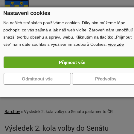
Barchov
Nastavení cookies
oficiální stránky obce
Na našich stránkách používáme cookies. Díky nim můžeme lépe
pochopit, co vás zajímá a jak náš web vidíte. Zároveň nám umožňují
snazší tvorbu obsahu a správu webu. Kliknutím na tlačítko „Přijmout
vše“ nám dáte souhlas s využíváním souborů Cookies.
více zde
Obecní úřad
Dění v obci
Volný čas
Zobrazit další navigaci
Barchov
»
Výsledek 2. kola volby do Senátu parlamentu ČR
Výsledek 2. kola volby do Senátu