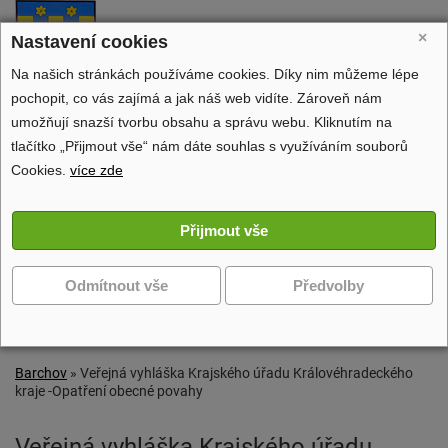
Barchov
×
Nastavení cookies
oficiální stránky obce
Na našich stránkách používáme cookies. Díky nim můžeme lépe
pochopit, co vás zajímá a jak náš web vidíte. Zároveň nám
umožňují snazší tvorbu obsahu a správu webu. Kliknutím na
tlačítko „Přijmout vše“ nám dáte souhlas s využíváním souborů
Obecní úřad
Cookies.
více zde
Dění v obci
Volný čas
Zobrazit další navigaci
Barchov
»
Veřejná vyhláška Krajského úřadu Královéhradeckého
kraje -Opatření obecné povahy
Veřejná vyhláška Krajského úřadu