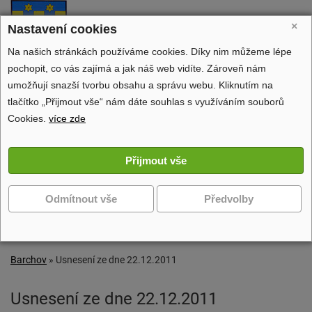
Barchov
×
Nastavení cookies
oficiální stránky obce
Na našich stránkách používáme cookies. Díky nim můžeme lépe
pochopit, co vás zajímá a jak náš web vidíte. Zároveň nám
umožňují snazší tvorbu obsahu a správu webu. Kliknutím na
tlačítko „Přijmout vše“ nám dáte souhlas s využíváním souborů
Obecní úřad
Cookies.
více zde
Dění v obci
Volný čas
Zobrazit další navigaci
Barchov
»
Usnesení ze dne 22.12.2011
Usnesení ze dne 22.12.2011