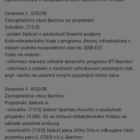
Usnesení č. 3/02/08
Zastupitelstvo obce Barchov po projednání
Schválilo: (7:0:0)
- podání žádosti o poskytnutí finanční podpory
Královéhradeckého kraje z programu „Rozvoj infrastruktury v
oblasti vodního hospodářství obcí do 2000 EO“.
Vzalo na vědomí:
- informaci starosty ohledně dotačního programu 8TI Barchov
- informaci o jednání o možnosti vyhodnocení pojistných rizik,
popř. návrhu na uzavření nových pojistných smluv obce.
Usnesení č. 4/02/08
Zastupitelstvo obce Barchov
Projednalo žádosti a:
- schválilo: (7:0:0) žádost Spartaku Kosičky o poskytnutí
příspěvku 10.000,- Kč na činnost mládežnického fotbalu na
základě uzavřené smlouvy,
- neschválilo (7:0:0) žádost pana Jiřího Orta o odkoupení části
pozemku parc.č. 678/8 v k.ú. Barchov