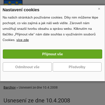
Barchov
×
Nastavení cookies
oficiální stránky obce
Na našich stránkách používáme cookies. Díky nim můžeme lépe
pochopit, co vás zajímá a jak náš web vidíte. Zároveň nám
umožňují snazší tvorbu obsahu a správu webu. Kliknutím na
tlačítko „Přijmout vše“ nám dáte souhlas s využíváním souborů
Obecní úřad
Cookies.
více zde
Dění v obci
Volný čas
Zobrazit další navigaci
Barchov
»
Usnesení ze dne 10.4.2008
Usnesení ze dne 10.4.2008