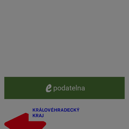
e -
podatelna