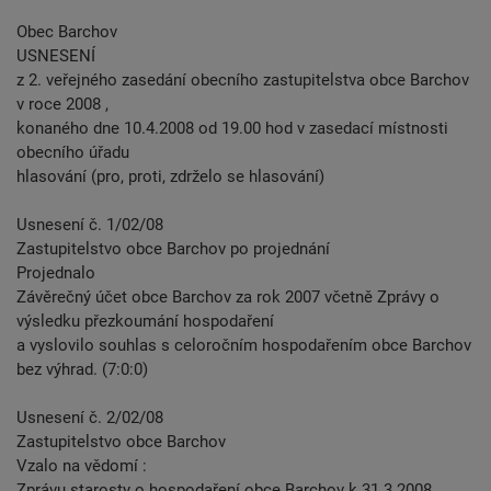
Obec Barchov
USNESENÍ
z 2. veřejného zasedání obecního zastupitelstva obce Barchov
v roce 2008 ,
konaného dne 10.4.2008 od 19.00 hod v zasedací místnosti
obecního úřadu
hlasování (pro, proti, zdrželo se hlasování)
Usnesení č. 1/02/08
Zastupitelstvo obce Barchov po projednání
Projednalo
Závěrečný účet obce Barchov za rok 2007 včetně Zprávy o
výsledku přezkoumání hospodaření
a vyslovilo souhlas s celoročním hospodařením obce Barchov
bez výhrad. (7:0:0)
Usnesení č. 2/02/08
Zastupitelstvo obce Barchov
Vzalo na vědomí :
Zprávu starosty o hospodaření obce Barchov k 31.3.2008.