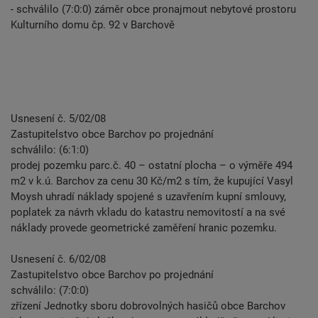
- schválilo (7:0:0) záměr obce pronajmout nebytové prostoru
Kulturního domu čp. 92 v Barchově
Usnesení č. 5/02/08
Zastupitelstvo obce Barchov po projednání
schválilo: (6:1:0)
prodej pozemku parc.č. 40 – ostatní plocha – o výměře 494
m2 v k.ú. Barchov za cenu 30 Kč/m2 s tím, že kupující Vasyl
Moysh uhradí náklady spojené s uzavřením kupní smlouvy,
poplatek za návrh vkladu do katastru nemovitostí a na své
náklady provede geometrické zaměření hranic pozemku.
Usnesení č. 6/02/08
Zastupitelstvo obce Barchov po projednání
schválilo: (7:0:0)
zřízení Jednotky sboru dobrovolných hasičů obce Barchov