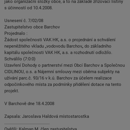
jako organizační složky obce, a to na základě zřizovací listiny
s účinností od 10.4.2008.
Usnesení č. 7/02/08
Zastupitelstvo obce Barchov
Projednalo :
Žádost společnosti VAK HK, a.s. o projednání a schválení
nepeněžitého vkladu „vodovodu Barchov„ do základního
kapitálu společnosti VAK HK, a.s. a rozhodnutí odložilo.
Schválilo (7:0:0)
Uzavření Dohody o partnerství mezi Obcí Barchov a Společnou
CIDLINOU, o.s. a Nájemní smlouvy mezi oběma subjekty na
užívání parc.č. 93/16 v k.ú. Barchov za účelem realizace
odpočinkového místa za podmínky přidělení dotace na tento
projekt.
V Barchově dne 18.4.2008
Zapsala: Jaroslava Haldová místostarostka
.......................................
Ověřili: Kalman M. člen zastupitelstva .......................................