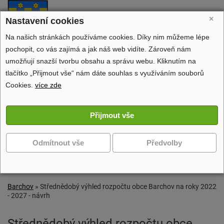
Barchov
×
Nastavení cookies
oficiální stránky obce
Na našich stránkách používáme cookies. Díky nim můžeme lépe
pochopit, co vás zajímá a jak náš web vidíte. Zároveň nám
umožňují snazší tvorbu obsahu a správu webu. Kliknutím na
tlačítko „Přijmout vše“ nám dáte souhlas s využíváním souborů
Obecní úřad
Cookies.
více zde
Dění v obci
Volný čas
Zobrazit další navigaci
Barchov
»
Střednědobý výhled rozpočtu obce Barchov na roky 2022
- 2027 - návrh
Střednědobý výhled rozpočtu obce