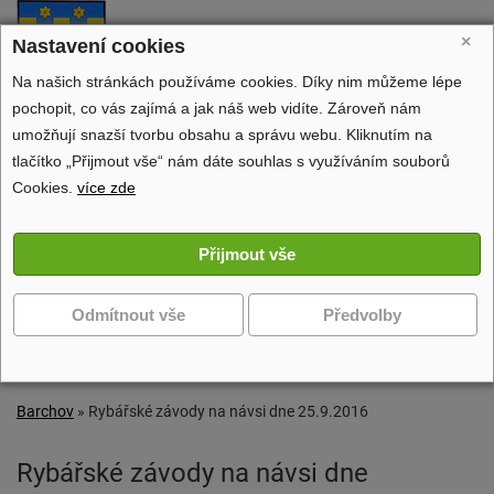
Barchov
×
Nastavení cookies
oficiální stránky obce
Na našich stránkách používáme cookies. Díky nim můžeme lépe
pochopit, co vás zajímá a jak náš web vidíte. Zároveň nám
umožňují snazší tvorbu obsahu a správu webu. Kliknutím na
tlačítko „Přijmout vše“ nám dáte souhlas s využíváním souborů
Obecní úřad
Cookies.
více zde
Dění v obci
Volný čas
Zobrazit další navigaci
Barchov
»
Rybářské závody na návsi dne 25.9.2016
Rybářské závody na návsi dne