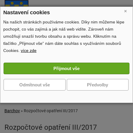
Barchov
×
Nastavení cookies
oficiální stránky obce
Na našich stránkách používáme cookies. Díky nim můžeme lépe
pochopit, co vás zajímá a jak náš web vidíte. Zároveň nám
umožňují snazší tvorbu obsahu a správu webu. Kliknutím na
tlačítko „Přijmout vše“ nám dáte souhlas s využíváním souborů
Obecní úřad
Cookies.
více zde
Dění v obci
Volný čas
Zobrazit další navigaci
Barchov
»
Rozpočtové opatření III/2017
Rozpočtové opatření III/2017