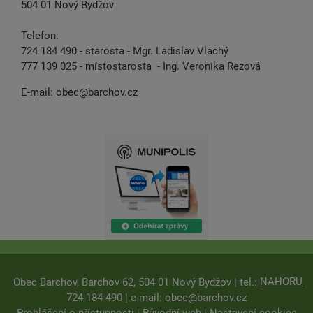
504 01 Nový Bydžov
Telefon:
724 184 490 - starosta - Mgr. Ladislav Vlachý
777 139 025 - místostarosta - Ing. Veronika Rezová
E-mail:
obec@barchov.cz
NAHORU
Obec Barchov, Barchov 62, 504 01 Nový Bydžov | tel.:
724 184 490 | e-mail:
obec@barchov.cz
Prohlášení o přístupnosti
|
Původní web
|
Nastavení cookies