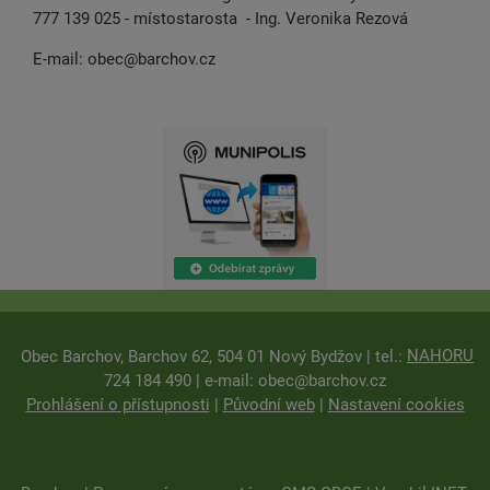
777 139 025 - místostarosta - Ing. Veronika Rezová
E-mail:
obec@barchov.cz
NAHORU
Obec Barchov, Barchov 62, 504 01 Nový Bydžov | tel.:
724 184 490 | e-mail:
obec@barchov.cz
Prohlášení o přístupnosti
|
Původní web
|
Nastavení cookies