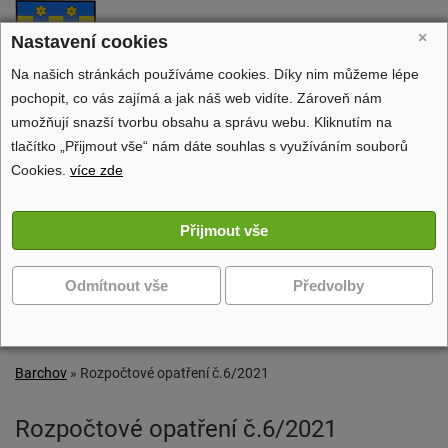
Barchov
×
Nastavení cookies
oficiální stránky obce
Na našich stránkách používáme cookies. Díky nim můžeme lépe
pochopit, co vás zajímá a jak náš web vidíte. Zároveň nám
umožňují snazší tvorbu obsahu a správu webu. Kliknutím na
tlačítko „Přijmout vše“ nám dáte souhlas s využíváním souborů
Obecní úřad
Cookies.
více zde
Dění v obci
Volný čas
Zobrazit další navigaci
Barchov
»
Rozpočtové opatření č.6/2021
Rozpočtové opatření č.6/2021