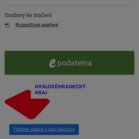
Soubory ke stažení
Rozpočtové opatření
e -
podatelna
Třídíme odpad v obci Barchov