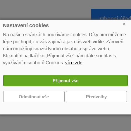
Obecní úřa
×
Nastavení cookies
Na našich stránkách používáme cookies. Díky nim můžeme
lépe pochopit, co vás zajímá a jak náš web vidíte. Zároveň
»
Rozpis jarních utkání TJ Spartak Kosičky
nám umožňují snazší tvorbu obsahu a správu webu.
Kliknutím na tlačítko „Přijmout vše“ nám dáte souhlas s
s jarních utkání TJ Spartak Kosičky
využíváním souborů Cookies.
více zde
e najdete rozpis jarních utkání mužstva A TJ Spartak Kosičky, za kte
Stránští, Milan a Martin, dále Honza Novák a samozřejmě legionář Pé
 a Matěj Zítko, přijďte jim zafandit...