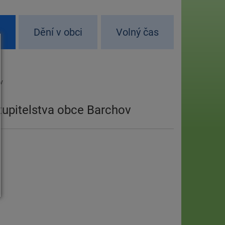
d
Dění v obci
Volný čas
v
tupitelstva obce Barchov