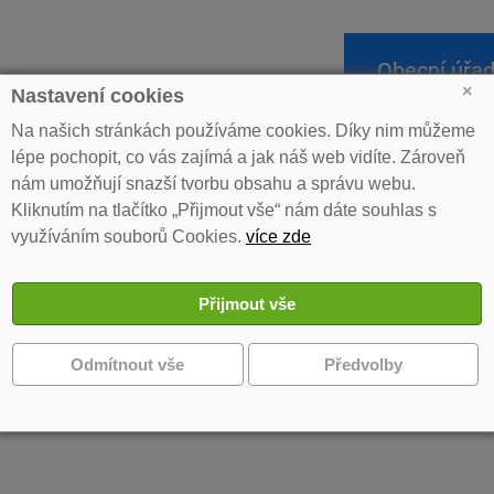
Obecní úřa
×
Nastavení cookies
Na našich stránkách používáme cookies. Díky nim můžeme
lépe pochopit, co vás zajímá a jak náš web vidíte. Zároveň
»
Pozvánka na 6. veřejné zasedání obecního Zastupitelstva obce Barcho
nám umožňují snazší tvorbu obsahu a správu webu.
Kliknutím na tlačítko „Přijmout vše“ nám dáte souhlas s
ánka na 6. veřejné zasedání obecního Zas
využíváním souborů Cookies.
více zde
y ke stažení
zvánka