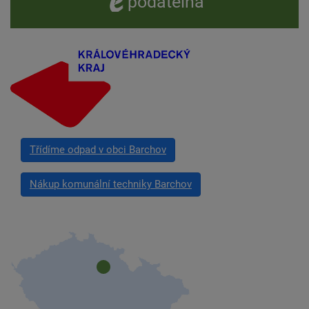
e -
podatelna
Třídíme odpad v obci Barchov
Nákup komunální techniky Barchov