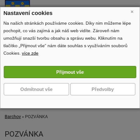
Barchov
×
Nastavení cookies
oficiální stránky obce
Na našich stránkách používáme cookies. Díky nim můžeme lépe
pochopit, co vás zajímá a jak náš web vidíte. Zároveň nám
umožňují snazší tvorbu obsahu a správu webu. Kliknutím na
tlačítko „Přijmout vše“ nám dáte souhlas s využíváním souborů
Obecní úřad
Cookies.
více zde
Dění v obci
Volný čas
Zobrazit další navigaci
Barchov
»
POZVÁNKA
POZVÁNKA