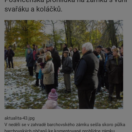
svařáku a koláčků.
aktualita-43.jpg
V neděli se v zahradě barchovského zámku sešla skoro půlka
barchovských občanů ke komentované prohlídce zámku.