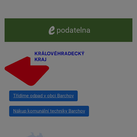
e -
podatelna
Třídíme odpad v obci Barchov
Nákup komunální techniky Barchov