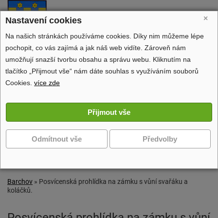
Barchov
×
Nastavení cookies
oficiální stránky obce
Na našich stránkách používáme cookies. Díky nim můžeme lépe
pochopit, co vás zajímá a jak náš web vidíte. Zároveň nám
umožňují snazší tvorbu obsahu a správu webu. Kliknutím na
tlačítko „Přijmout vše“ nám dáte souhlas s využíváním souborů
Obecní úřad
Cookies.
více zde
Dění v obci
Volný čas
Zobrazit další navigaci
Barchov
»
Posvícenská prohlídka na zámku s vůní svařáku a
koláčků.
Posvícenská prohlídka na zámku s vůní