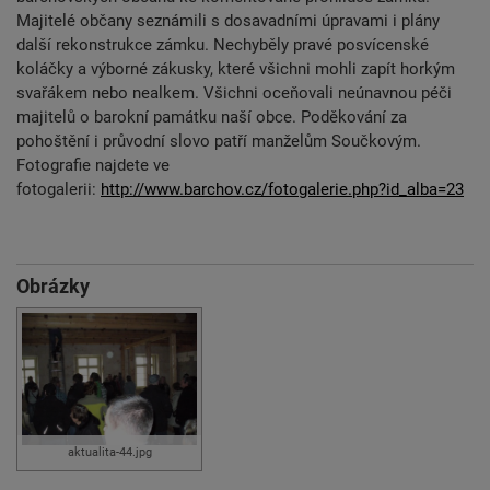
Majitelé občany seznámili s dosavadními úpravami i plány
další rekonstrukce zámku. Nechyběly pravé posvícenské
koláčky a výborné zákusky, které všichni mohli zapít horkým
svařákem nebo nealkem. Všichni oceňovali neúnavnou péči
majitelů o barokní památku naší obce. Poděkování za
pohoštění i průvodní slovo patří manželům Součkovým.
Fotografie najdete ve
fotogalerii:
http://www.barchov.cz/fotogalerie.php?id_alba=23
Obrázky
aktualita-44.jpg