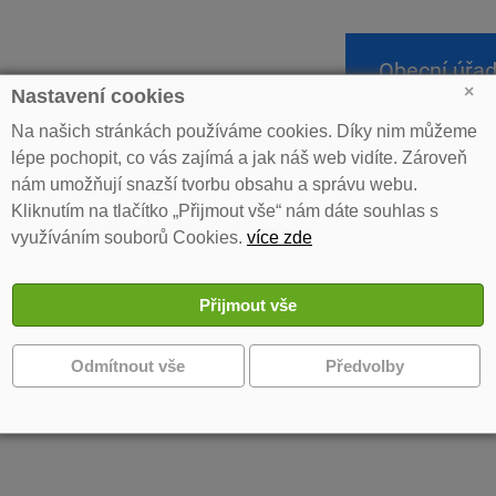
Obecní úřa
×
Nastavení cookies
Na našich stránkách používáme cookies. Díky nim můžeme
lépe pochopit, co vás zajímá a jak náš web vidíte. Zároveň
»
Ministerstvo pro místní rozvoj - veřejná vyhláška
nám umožňují snazší tvorbu obsahu a správu webu.
Kliknutím na tlačítko „Přijmout vše“ nám dáte souhlas s
terstvo pro místní rozvoj - veřejná vyhláš
využíváním souborů Cookies.
více zde
y ke stažení
řejná vyhláška