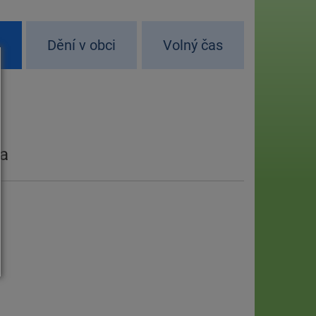
d
Dění v obci
Volný čas
ka