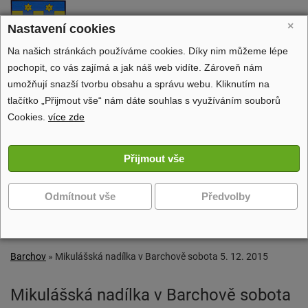
Barchov
×
Nastavení cookies
oficiální stránky obce
Na našich stránkách používáme cookies. Díky nim můžeme lépe
pochopit, co vás zajímá a jak náš web vidíte. Zároveň nám
umožňují snazší tvorbu obsahu a správu webu. Kliknutím na
tlačítko „Přijmout vše“ nám dáte souhlas s využíváním souborů
Obecní úřad
Cookies.
více zde
Dění v obci
Volný čas
Zobrazit další navigaci
Barchov
»
Mikulášská nadílka v Barchově sobota 5. 12. 2015
Mikulášská nadílka v Barchově sobota