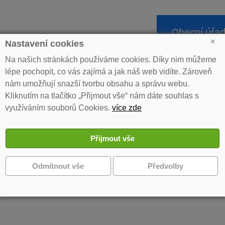
Obecní úřa
×
Nastavení cookies
Na našich stránkách používáme cookies. Díky nim můžeme
lépe pochopit, co vás zajímá a jak náš web vidíte. Zároveň
»
Informace o počtu a sídle volebního okrsku v Barchově.
nám umožňují snazší tvorbu obsahu a správu webu.
Kliknutím na tlačítko „Přijmout vše“ nám dáte souhlas s
rmace o počtu a sídle volebního okrsku v 
využíváním souborů Cookies.
více zde
y ke stažení
formace o počtu a sídle volebních okrsků