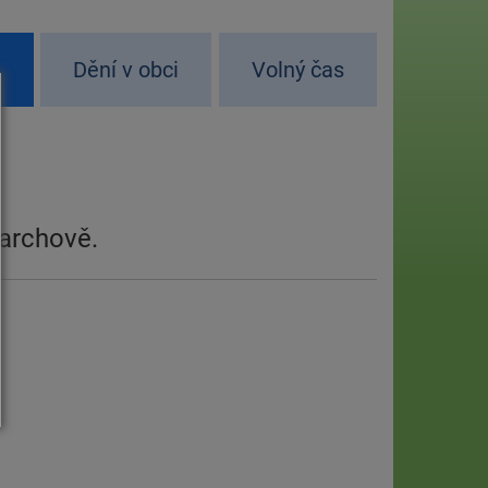
d
Dění v obci
Volný čas
Barchově.