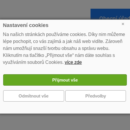
Obecní úřa
×
Nastavení cookies
Na našich stránkách používáme cookies. Díky nim můžeme
lépe pochopit, co vás zajímá a jak náš web vidíte. Zároveň
»
Informace o počtu a sídle volebních okrsků pro volby do Poslanecké 
nám umožňují snazší tvorbu obsahu a správu webu.
Kliknutím na tlačítko „Přijmout vše“ nám dáte souhlas s
rmace o počtu a sídle volebních okrsků p
využíváním souborů Cookies.
více zde
amentu České republiky
y ke stažení
formace o počtu a sídle volebních okrsků