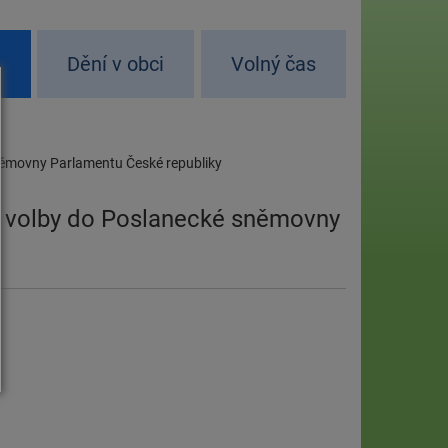
d
Dění v obci
Volný čas
sněmovny Parlamentu České republiky
ro volby do Poslanecké sněmovny