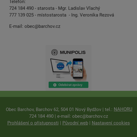
Telefon:
724 184 490 - starosta - Mgr. Ladislav Vlachý
777 139 025 - místostarosta - Ing. Veronika Rezová
E-mail:
obec@barchov.cz
NAHORU
Obec Barchov, Barchov 62, 504 01 Nový Bydžov | tel.:
724 184 490 | e-mail:
obec@barchov.cz
Prohlášení o přístupnosti
|
Původní web
|
Nastavení cookies