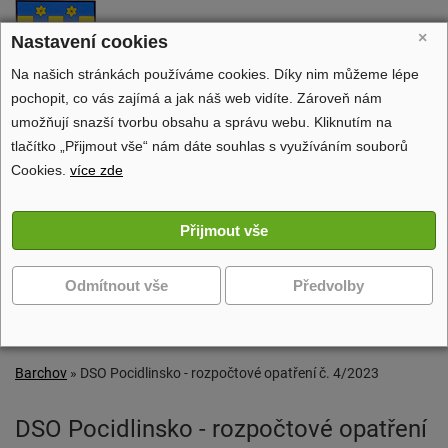
Barchov
×
Nastavení cookies
oficiální stránky obce
Na našich stránkách používáme cookies. Díky nim můžeme lépe
pochopit, co vás zajímá a jak náš web vidíte. Zároveň nám
umožňují snazší tvorbu obsahu a správu webu. Kliknutím na
tlačítko „Přijmout vše“ nám dáte souhlas s využíváním souborů
Obecní úřad
Cookies.
více zde
Dění v obci
Volný čas
Zobrazit další navigaci
Barchov
»
DSO Pocidlinsko - rozpočtové opatření č. 4/2023
DSO Pocidlinsko - rozpočtové opatření